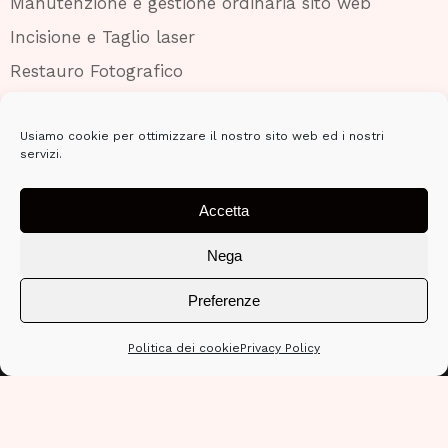
Manutenzione e gestione ordinaria sito web
Incisione e Taglio laser
Restauro Fotografico
Usiamo cookie per ottimizzare il nostro sito web ed i nostri
servizi.
Accetta
Nega
Preferenze
Politica dei cookie
Privacy Policy
GG Solutions di G.C.
Piazza Repubblica, 5, Sant’Ilario d’Enza RE 42049
P.I. 02659950352 – C.F. GTTCLT92A43F463F – REA –
301864 RE